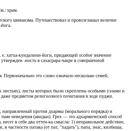
м.: храм.
стского шиваизма. Путешествовал и провозглашал величие
-йога.
 е. хатха-кундалини-йоги, придающей особое значение
утвержден -ность в сахасрара-чакре в совершенной
. Первоначально это слово означало несколько семей,
х листьях), листы которых были скреплены особыми узлами и
а даже предметом религиозного почитания в ходе пуджи.
т, направленный против дхармы (морального порядка) и
 тьме неведения (авидьи). Грех — это адхармический способ
 несет в себе два оттен-ка смысла: 1) неправильное действие,
 частности патака (от пат, "падать"), папа, энас, килбиша,