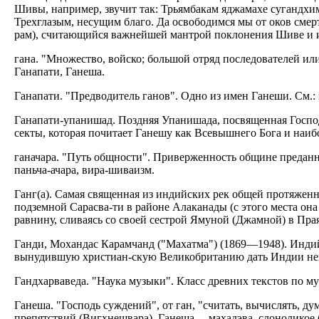
Шивы, например, звучит так: Трьямбакам яджамахе сугандх
Трехглазым, несущим благо. Да освободимся мы от оков смерт
рам), считающийся важнейшей мантрой поклонения Шиве и и
гана. "Множество, войско; большой отряд последователей или
Ганапати, Ганеша.
Ганапати. "Предводитель ганов". Одно из имен Ганеши. См.: 
Ганапати-упанишад. Поздняя Упанишада, посвященная Господу
секты, которая почитает Ганешу как Всевышнего Бога и наи
ганачара. "Путь общности". Приверженность общине преданн
паньча-ачара, вира-шиваизм.
Ганг(а). Самая священная из индийских рек общей протяженно
подземной Сарасва-ти в районе Алаканады (с этого места она
равнину, сливаясь со своей сестрой Ямуной (Джамной) в Праяг
Ганди, Мохандас Карамчанд ("Махатма") (1869—1948). Инди
вынудившую христиан-скую Великобританию дать Индии неза
Гандхарваведа. "Наука музыки". Класс древних текстов по му
Ганеша. "Господь суждений", от ган, "считать, вычислять, ду
препятствий (Вигхнешвара). Ганеша —махадэва, слоноликое 