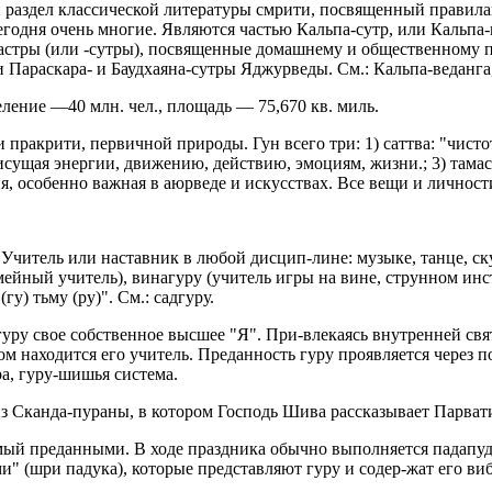
й раздел классической литературы смрити, посвященный прави
одня очень многие. Являются частью Кальпа-сутр, или Кальпа-
стры (или -сутры), посвященные домашнему и общественному пр
Параскара- и Баудхаяна-сутры Яджурведы. См.: Кальпа-веданга,
ление —40 млн. чел., площадь — 75,670 кв. миль.
ракрити, первичной природы. Гун всего три: 1) саттва: "чисто
исущая энергии, движению, действию, эмоциям, жизни.; 3) тамас
, особенно важная в аюрведе и искусствах. Все вещи и личност
. Учитель или наставник в любой дисцип-лине: музыке, танце, ск
мейный учитель), винагуру (учитель игры на вине, струнном инс
у) тьму (ру)". См.: садгуру.
гуру свое собственное высшее "Я". При-влекаясь внутренней свя
ом находится его учитель. Преданность гуру проявляется через п
ра, гуру-шишья система.
из Сканда-пураны, в котором Господь Шива рассказывает Парвати
ый преданными. В ходе праздника обычно выполняется падапуджа
и" (шри падука), которые представляют гуру и содер-жат его ви