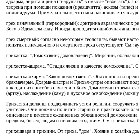
адхарма, анрита и рина ("нарушать" в смысле "избегать"). По
творена при помощи покаяния (праяшчитта), аскезы (тапас) 
индивидуума. Приме-чательно, что папа накапливается в ау
грех изначальный (первородный): доктрина авраамических рел
Богу в Эдемском саду. Иногда проводится ошибочная аналогия
грех смертный: согласно некоторым теологиям, бывают настол
понятия изначаль-ного и смертного греха отсутствуют. См.: аур
грихастха. "Домохозяин; домовладелец". Мирянин, обладающи
грихастха-ашрама. "Стадия жизни в качестве домохозяина". С
грихастха-дхарма. "Закон домохозяина". Обязанности и пре
брахмачарьи. Дхарма-шастры и Грихья-сутры описывают подр
как один из способов служению Богу. Домохозяин стремится 
(артху), наслаждение (каму) и духовное освобождение (мокшу)
Грихастхи должны поддерживать устои религии, сооружать х
учителей. Они должны почитать старших и практиковать бла
описывает в качестве ежедневных обязанностей домохозяина
предкам, богам, людям и низшим созданиям. См.: грихастха, 
грихешвара и грихини. От гриха, "дом". Хозяин и хозяйка до