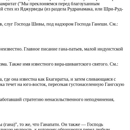
мамритат ("Мы преклоняемся перед благоуханным
ный стих из Яджурведы (из раздела Рудранамака, или Шри-Руд-
ов, слуг Господа Шивы, под надзором Господа Ганеши. См.:
неизвестно. Главное писание гана-патьев, малой индуистской
а. Также имя известного вира-шиваитского святого. См.:
 где она известна как Бхагиратха, и затем сливающаяся с
ека течет на юго-восток, пересекая густонаселенную Гангскую
работавший стратегию ненасильственного неподчинения,
ы (гана)", то же, что Ганапати. Он также — Господь
великую мудрость, к которому обращаются перед любым