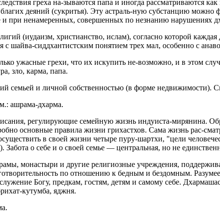
следствия греха на-зываются папа и иногда рассматриваются как 
и благих деяний (сукритья). Эту астраль-ную субстанцию можно 
ре и при ненамеренных, совершенных по незнанию нарушениях дх
игий (иудаизм, христианство, ислам), согласно которой каждая
 с шайва-сиддхантистским понятием трех мал, особенно с анаво
ько ужасные грехи, что их искупить не-возможно, и в этом случ
а, зло, карма, папа.
й семьей и личной собственностью (в форме недвижимости). См
м.: ашрама-дхарма.
дписания, регулирующие семейную жизнь индуиста-мирянина. Обр
обно основные правила жизни грихастхов. Сама жизнь рас-смат
осуществить в своей жизни четыре пуру-шартхи, "цели человечес
. Забота о себе и о своей семье — центральная, но не единствен
рамы, монастыри и другие религиозные учреждения, поддержив
готворительность по отношению к бедным и бездомным. Разумее
 служение Богу, предкам, гостям, детям и самому себе. Дхарм
брихат-кутумба, яджня.
ма.