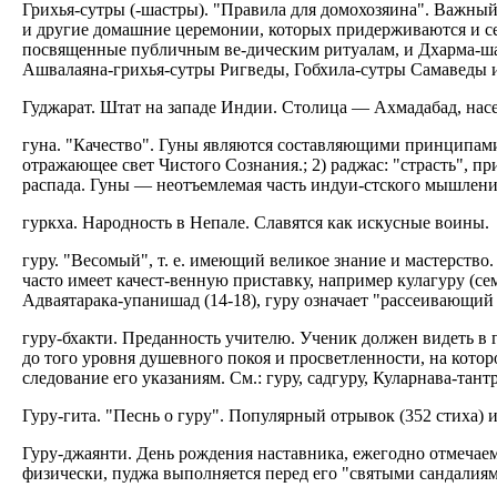
Грихья-сутры (-шастры). "Правила для домохозяина". Важны
и другие домашние церемонии, которых придерживаются и сег
посвященные публичным ве-дическим ритуалам, и Дхарма-ша
Ашвалаяна-грихья-сутры Ригведы, Гобхила-сутры Самаведы и 
Гуджарат. Штат на западе Индии. Столица — Ахмадабад, насе
гуна. "Качество". Гуны являются составляющими принципами п
отражающее свет Чистого Сознания.; 2) раджас: "страсть", пр
распада. Гуны — неотъемлемая часть индуи-стского мышления
гуркха. Народность в Непале. Славятся как искусные воины.
гуру. "Весомый", т. е. имеющий великое знание и мастерство
часто имеет качест-венную приставку, например кулагуру (се
Адваятарака-упанишад (14-18), гуру означает "рассеивающий (г
гуру-бхакти. Преданность учителю. Ученик должен видеть в 
до того уровня душевного покоя и просветленности, на котор
следование его указаниям. См.: гуру, садгуру, Куларнава-тант
Гуру-гита. "Песнь о гуру". Популярный отрывок (352 стиха) 
Гуру-джаянти. День рождения наставника, ежегодно отмечаем
физически, пуджа выполняется перед его "святыми сандалиям