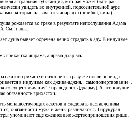
вязкая астральная субстанция, которая может быть рас-
физически увидеть во внутренней, подсознательной ауре
армы, которые называются апарадха (ошибка, вина).
 душа рождается во грехе в результате непослушания Адама
й. См.: паша.
ает душа бывает обречена вечно страдать в аду. В индуизме
.: грихастха-ашрама, ашрама-дхар-ма.
аз жизни грихастхи начинается сразу же после периода
ривается в индуизме как джива-яджня, "самопожертвование",
кого существо-вания" : праведность (дхарму), благополучие
ная обязанность грихастхи.
ать монашествующих аскетов и следовать наставлениям
т-ся, обязанности мужа и жены различаются. Тирукурал
ашастры упоминают еще ежедневные жертвоприношения риши,