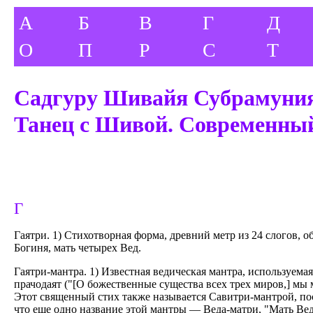
А
Б
В
Г
Д
О
П
Р
С
Т
Садгуру Шивайя Субрамуни
Танец с Шивой. Современный
Г
Гаятри. 1) Стихотворная форма, древний метр из 24 слогов, 
Богиня, мать четырех Вед.
Гаятри-мантра. 1) Известная ведическая мантра, используемая
прачодаят ("[О божественные существа всех трех миров,] мы
Этот священный стих также называется Савитри-мантрой, пос
что еще одно название этой мантры — Веда-матри, "Мать Вед