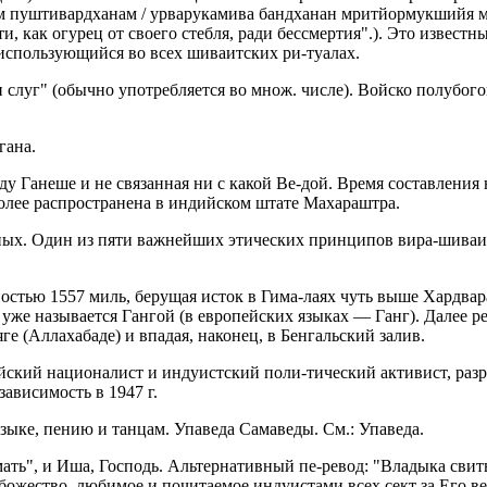
им пуштивардханам / урварукамива бандханан мритйормукшийя 
и, как огурец от своего стебля, ради бессмертия".). Это извест
спользующийся во всех шиваитских ри-туалах.
 слуг" (обычно употребляется во множ. числе). Войско полубог
гана.
 Ганеше и не связанная ни с какой Ве-дой. Время составления 
более распространена в индийском штате Махараштра.
ых. Один из пяти важнейших этических принципов вира-шиваизм
стью 1557 миль, берущая исток в Гима-лаях чуть выше Хардвара,
 уже называется Гангой (в европейских языках — Ганг). Далее р
е (Аллахабаде) и впадая, наконец, в Бенгальский залив.
йский националист и индуистский поли-тический активист, раз
висимость в 1947 г.
зыке, пению и танцам. Упаведа Самаведы. См.: Упаведа.
мать", и Иша, Господь. Альтернативный пе-ревод: "Владыка свит
божество, любимое и почитаемое индуистами всех сект за Его 