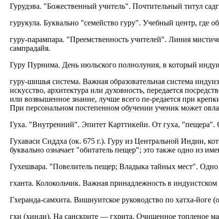
Гурудэва. "Божественный учитель". Почтительный титул садгур
гурукула. Буквально "семейство гуру". Учебный центр, где о
гуру-парампара. "Преемственность учителей". Линия мистиче
сампрадайя.
Гуру Пурнима. День июльского полнолуния, в который индуис
гуру-шишья система. Важная образовательная система индуизм
искусство, архитектура или духовность, передается посредс
или возвышенное знание, лучше всего пе-редается при крепк
При персональном постепенном обучении ученик может овладет
Гуха. "Внутренний". Эпитет Карттикейи. От гуха, "пещера". 
Гухаваси Сиддха (ок. 675 г.). Гуру из Центральной Индии, к
буквально означает "обитатель пещер"; это также одно из им
Гухешвара. "Повелитель пещер; Владыка тайных мест". Одно
гханта. Колокольчик. Важная принадлежность в индуистском б
Гхеранда-самхита. Вишнуитское руководство по хатха-йоге (ок
гхи (хинди). На санскрите — гхрита. Очищенное топленое ма