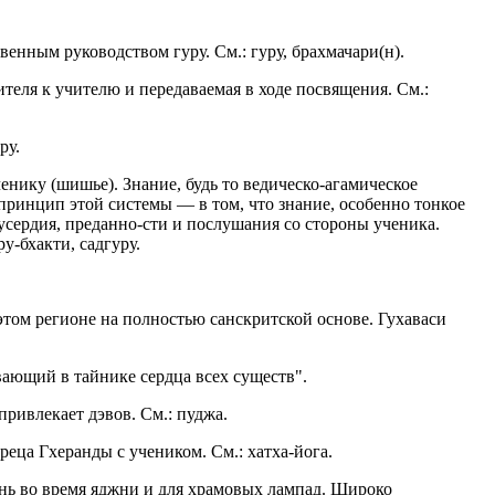
венным руководством гуру. См.: гуру, брахмачари(н).
теля к учителю и передаваемая в ходе посвящения. См.:
ру.
енику (шишье). Знание, будь то ведическо-агамическое
принцип этой системы — в том, что знание, особенно тонкое
усердия, преданно-сти и послушания со стороны ученика.
у-бхакти, садгуру.
этом регионе на полностью санскритской основе. Гухаваси
ающий в тайнике сердца всех существ".
ривлекает дэвов. См.: пуджа.
реца Гхеранды с учеником. См.: хатха-йога.
онь во время яджни и для храмовых лампад. Широко