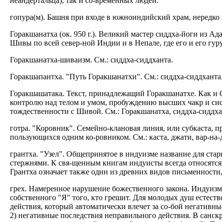
неандертальца), так и со-временных людей.
гопура(м). Башня при входе в южноиндийский храм, нередко 
Горакшанатха (ок. 950 г.). Великий мастер сиддха-йоги из 
Шивы по всей север-ной Индии и в Непале, где его и его гуру,
Горакшанатха-шиваизм. См.: сиддха-сиддханта.
Горакшапантха. "Путь Горакшанатхи". См.: сиддха-сиддханта
Горакшашатака. Текст, принадлежащий Горакшанатхе. Как и С
контролю над телом и умом, пробуждению высших чакр и сис
тождественности с Шивой. См.: Горакшанатха, сиддха-сиддха
готра. "Коровник". Семейно-клановая линия, или субкаста, п
пользующихся одним ко-ровником. См.: каста, джати, вар-на-
грантха. "Узел". Общепринятое в индуизме название для ст
стержнями. К свя-щенным книгам индуисты всегда относятся 
Грантха означает также один из древних видов письменности
грех. Намеренное нарушение божественного закона. Индуизм 
собственного "Я" того, кто грешит. Для молодых душ естест
действия, который автоматически влечет за со-бой негативные
2) негативные последствия неправильного действия. В санскри