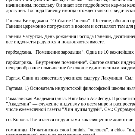
начинанием, поскольку Он знает все подробности кар-мы каж
доступен. Господа Ганешу иногда отождествляют с ведически
Ганеша Висарджана. "Отбытие Ганеши". Шествие, обычно прои
Ганеши церемонно погружают в водоем и оставляют там для р
Ганеша Чатуртхи. День рождения Господа Ганеши, десятиднев
все индуи-сты радуются и поклоняются вместе.
гарбхадхана. "Помещение зародыша". Одна из 10 важнейших с
гарбхагриха. "Внутреннее помещение". Святое святых индуи
пещерообразное поме-щение без окон с единственным входом,
Гаргья. Один из известных учеников садгуру Лакулиши. См.:
Гаутама. 1) Основатель индуистской философской школы ньяя, 
Гималайская Академия (англ. Himalayan Academy). Просветит
"Академии" — служение индуизму во всем мире и распростра
числе ежемесячной газеты "Хин-дуизм тудэй". См.: Субраму
го. Корова. Почитается индуистами как священное животное и
гоминиды. От латинских слов hominis, "человек", и eidos, "