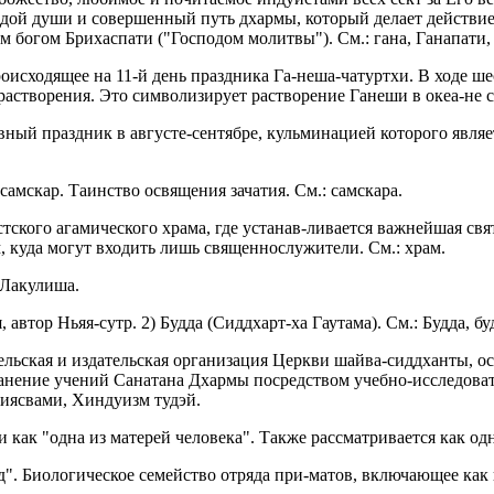
дой души и совершенный путь дхармы, который делает действие 
м богом Брихаспати ("Господом молитвы"). См.: гана, Ганапати,
сходящее на 11-й день праздника Га-неша-чатуртхи. В ходе ше
астворения. Это символизирует растворение Ганеши в океа-не с
ный праздник в августе-сентябре, кульминацией которого являе
амскар. Таинство освящения зачатия. См.: самскара.
стского агамического храма, где устанав-ливается важнейшая с
 куда могут входить лишь священнослужители. См.: храм.
 Лакулиша.
автор Ньяя-сутр. 2) Будда (Сиддхарт-ха Гаутама). См.: Будда, б
ельская и издательская организация Церкви шайва-сиддханты, 
нение учений Санатана Дхармы посредством учебно-исследовате
ниясвами, Хиндуизм тудэй.
 как "одна из матерей человека". Также рассматривается как о
вид". Биологическое семейство отряда при-матов, включающее как