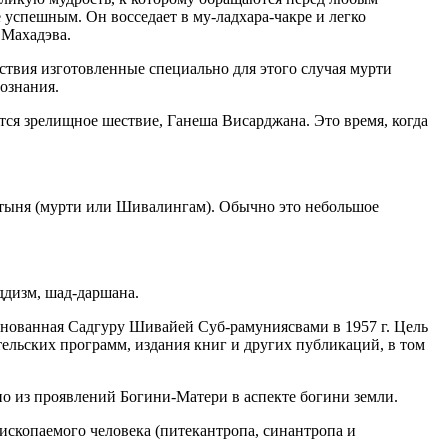
успешным. Он восседает в му-ладхара-чакре и легко
 Махадэва.
ствия изготовленные специально для этого случая мурти
ознания.
тся зрелищное шествие, Ганеша Висарджана. Это время, когда
вятыня (мурти или Шивалингам). Обычно это небольшое
уддизм, шад-даршана.
основанная Садгуру Шивайей Суб-рамуниясвами в 1957 г. Цель
льских программ, издания книг и других публикаций, в том
дно из проявлений Богини-Матери в аспекте богини земли.
 ископаемого человека (питекантропа, синантропа и