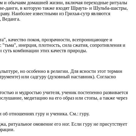
лам и обычаям домашней жизни, включая переходные ритуалы
ве-данги, в которую также входят Шраута- и Шульба-шастры,
аву. Наиболее известными из Грихья-сутр являются
 Веданга.
та", качество покоя, прозрачности, всепроницающее и
: "тьма", инерция, плотность, сила сжатия, сопротивления и
и суть комбинации этих качеств природы.
ульптуре, но особенно в религии. Для ясности этот термин
трументе) или садгуру (духовный наставник). Согласно
тостью и мудростью учителя, ученик постепенно развивается
ослушание, медитацию на его образ или стопы, а также через
 об отношениях гуру и ученика. См.: гуру.
, ритуальное омовение его ног. Если гуру не присутствует
брации.