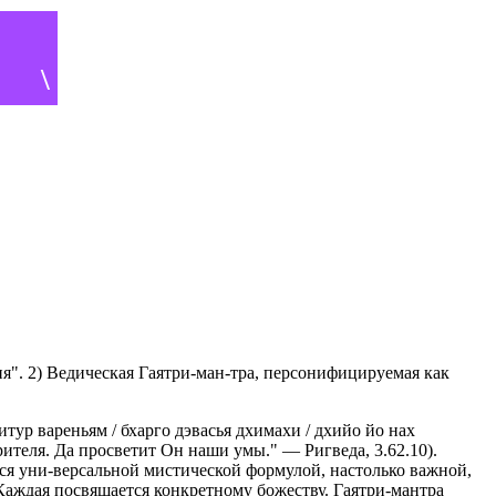
\
ня". 2) Ведическая Гаятри-ман-тра, персонифицируемая как
итур вареньям / бхарго дэвасья дхимахи / дхийо йо нах
теля. Да просветит Он наши умы." — Ригведа, 3.62.10).
ся уни-версальной мистической формулой, настолько важной,
 Каждая посвящается конкретному божеству. Гаятри-мантра