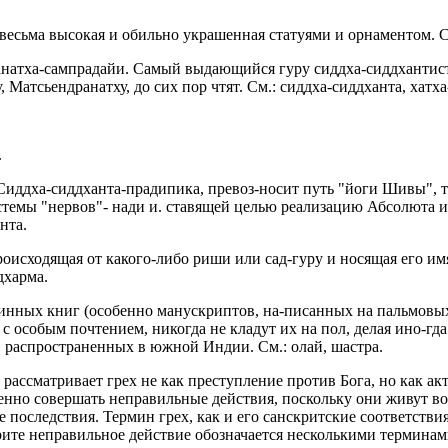
весьма высокая и обильно украшенная статуями и орнаментом. С
Аданатха-сампрадайи. Самый выдающийся гуру сиддха-сиддханти
 Матсьендранатху, до сих пор чтят. См.: сиддха-сиддханта, хатха
.
иддха-сиддханта-прадипика, превоз-носит путь "йоги Шивы", т.
темы "нервов"- нади и. ставящей целью реализацию Абсолюта и 
нта.
роисходящая от какого-либо риши или сад-гуру и носящая его имя
дхарма.
аринных книг (особенно манускриптов, на-писанных на пальмовы
с особым почтением, никогда не кладут их на пол, делая ино-гд
, распространенных в южной Индии. См.: олай, шастра.
рассматривает грех не как преступление против Бога, но как ак
венно совершать неправильные действия, поскольку они живут во
 последствия. Термин грех, как и его санскритские соответствия,
те неправильное действие обозначается несколькими терминами, в