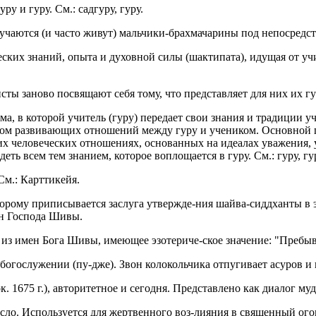
у и гуру. См.: садгуру, гуру.
бучаются (и часто живут) мальчики-брахмачарины под непосредст
ских знаний, опыта и духовной силы (шактипата), идущая от учи
ты заново посвящают себя тому, что представляет для них их гу
а, в которой учитель (гуру) передает свои знания и традиции уч
твом развивающих отношений между гуру и учеником. Основной 
их человеческих отношениях, основанных на идеалах уважения, 
ь всем тем знанием, которое воплощается в гуру. См.: гуру, гур
См.: Карттикейя.
оторому приписывается заслуга утвержде-ния шайва-сиддханты в 
ен Господа Шивы.
 из имен Бога Шивы, имеющее эзотериче-ское значение: "Пребыв
огослужении (пу-дже). Звон колокольчика отпугивает асуров и п
. 1675 г.), авторитетное и сегодня. Представлено как диалог муд
сло. Используется для жертвенного воз-лияния в священный ог