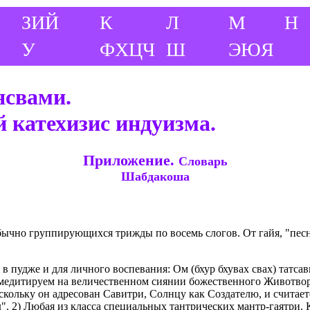
ЗИЙ
К
Л
М
Н
У
ФХЦЧ
Ш
ЭЮЯ
ясвами.
 катехизис индуизма.
Приложение.
Словарь
Шабдакоша
обычно группирующихся трижды по восемь слогов. От гайя, "пес
 в пудже и для личного воспевания: Ом (бхур бхувах свах) татсав
 медитируем на величественном сиянии божественного Животвори
кольку он адресован Савитри, Солнцу как Создателю, и считает
". 2) Любая из класса специальных тантрических мантр-гаятри.