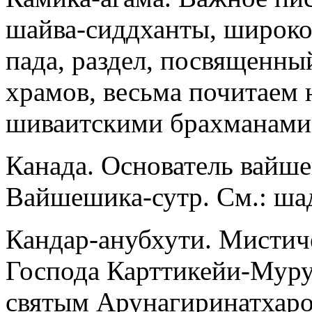
шайва-сиддханты, широко 
пада, раздел, посвященн
храмов, весьма почитае
шиваитскими брахманами.
Канада. Основатель вайш
Вайшешика-сутр. См.: ша
Кандар-анубхути. Мистиче
Господа Карттикейи-Муру
святым Арунагиринатхаром 