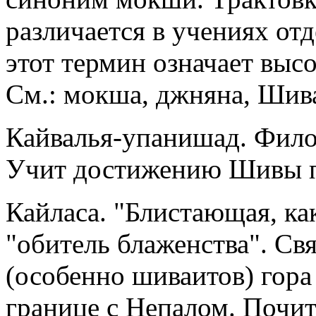
различается в учениях от
этот термин означает выс
См.: мокша, джняна, Шив
Кайвалья-упанишад. Фило
Учит достижению Шивы п
Кайласа. "Блистающая, ка
"обитель блаженства". Св
(особенно шиваитов) гора 
границе с Непалом. Почит