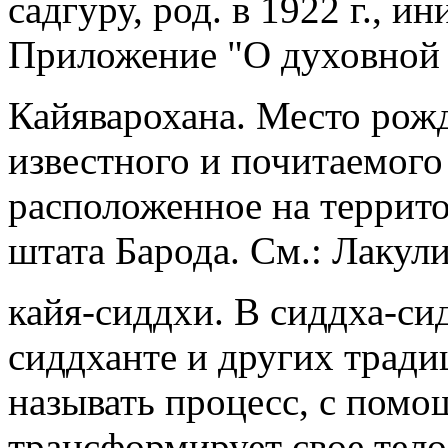
садгуру, род. в 1922 г., ин
Приложение "О духовной 
Кайяварохана. Место рож
известного и почитаемого
расположенное на террит
штата Барода. См.: Лакул
кайя-сиддхи. В сиддха-сид
сиддханте и других тради
называть процесс, с помо
трансформирует свое тело