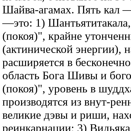
Шайва-агамах. Пять кал 
—это: 1) Шантьятитакала,
(покоя)", крайне утончен
(актинической энергии), 
расширяется в бесконечно
область Бога Шивы и бого
(покоя)", уровень в шудд
производятся из внут-рен
великие дэвы и риши, на
реинкарнации; 3) Видьяка