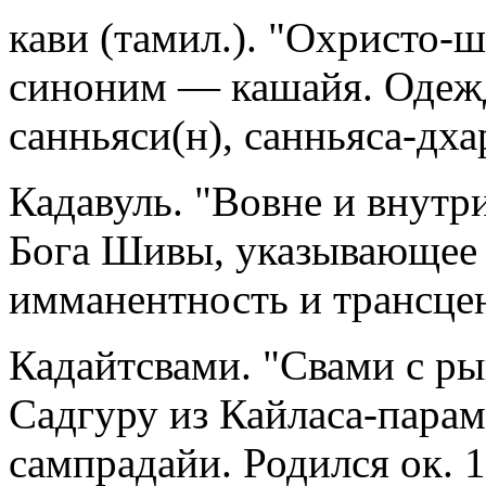
кави (тамил.). "Охристо-
синоним — кашайя. Одежд
санньяси(н), санньяса-дха
Кадавуль. "Вовне и внутр
Бога Шивы, указывающее
имманентность и трансцен
Кадайтсвами. "Свами с р
Садгуру из Кайласа-пара
сампрадайи. Родился ок. 18