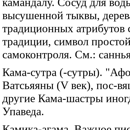
камандалу. Сосуд для вод
высушенной тыквы, дерева
традиционных атрибутов 
традиции, символ простой
самоконтроля. См.: саннья
Кама-сутра (-сутры). "Аф
Ватсьяяны (V век), пос-в
другие Кама-шастры иногд
Упаведа.
Камика-агама. Важное пис