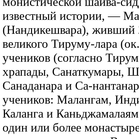
монистической шайва-сид
известный истории, — М
(Нандикешвара), живший 2
великого Тируму-лара (ок. 
учеников (согласно Тирум
храпады, Санаткумары, Ш
Санаданара и Са-нантанар
учеников: Малангам, Инди
Каланга и Каньджамалаям
один или более монастыре