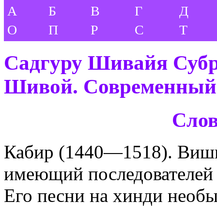
А
Б
В
Г
Д
О
П
Р
С
Т
Садгуру Шивайя Субр
Шивой. Современный 
Слов
Кабир (1440—1518). Виш
имеющий последователей 
Его песни на хинди необы