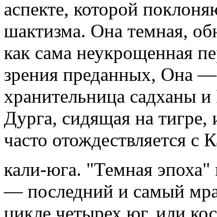
аспекте, которой поклоня
шактизма. Она темная, об
как сама неукрощенная пе
зрения преданных, Она —
хранительница садханы и
Дурга, сидящая на тигре,
часто отождествляется с 
кали-юга. "Темная эпоха"
— последний и самый мра
цикле четырех юг, или ко