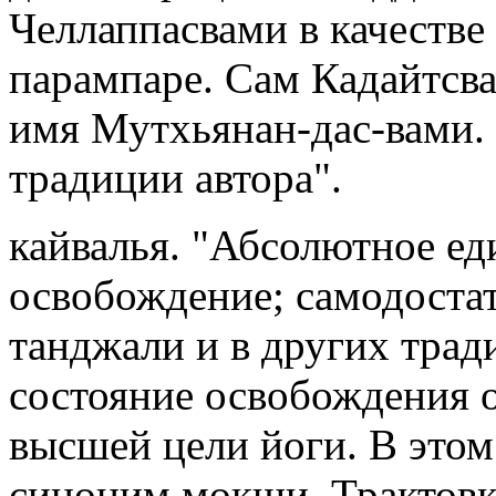
Челлаппасвами в качестве
парампаре. Сам Кадайтсв
имя Мутхьянан-дас-вами.
традиции автора".
кайвалья. "Абсолютное ед
освобождение; самодостат
танджали и в других трад
состояние освобождения 
высшей цели йоги. В это
синоним мокши. Трактовка