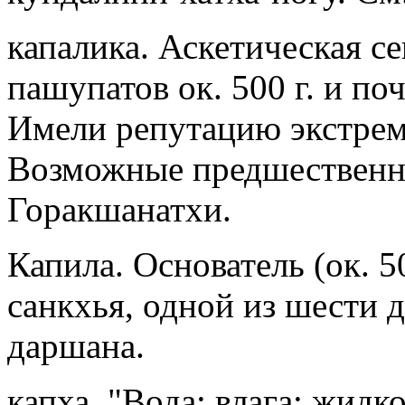
капалика. Аскетическая с
пашупатов ок. 500 г. и по
Имели репутацию экстрем
Возможные предшественн
Горакшанатхи.
Капила. Основатель (ок. 50
санкхья, одной из шести 
даршана.
капха. "Вода; влага; жидко