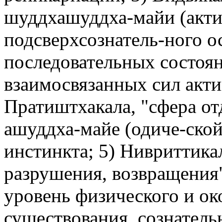
шуддхашуддха-майи (акти
подсверхсознатель-ного о
последовательных состоя
взаимосвязанных сил акти
Пратиштхакала, "сфера от
ашуддха-майе (одиче-ской
инстинкта; 5) Нивриттикал
разрушения, возвращения"
уровень физического и о
существования, сознатель