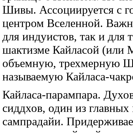
Шивы. Ассоциируется с г
центром Вселенной. Важн
для индуистов, так и для 
шактизме Кайласой (или М
объемную, трехмерную Шр
называемую Кайласа-чакр
Кайласа-парампара. Духо
сиддхов, один из главных
сампрадайи. Придерживае