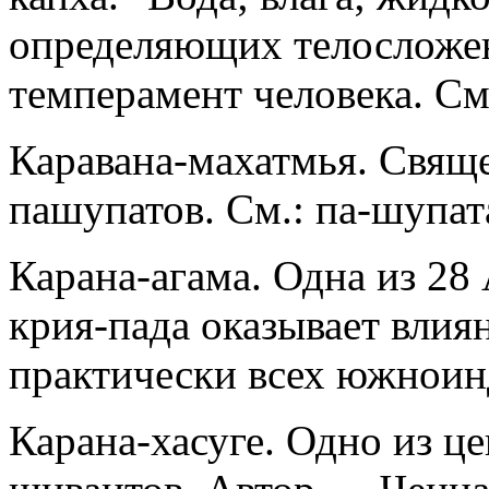
определяющих телосложе
темперамент человека. См
Каравана-махатмья. Свящ
пашупатов. См.: па-шупат
Карана-агама. Одна из 28
крия-пада оказывает влия
практически всех южноин
Карана-хасуге. Одно из ц