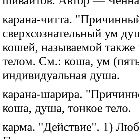
шиваитов. Автор — Ченна
карана-читта. "Причинны
сверхсознательный ум душ
кошей, называемой также
телом. См.: коша, ум (пят
индивидуальная душа.
карана-шарира. "Причинно
коша, душа, тонкое тело.
карма. "Действие". 1) Люб